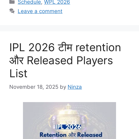
Categories
Schedule
,
WPL 2026
Leave a comment
IPL 2026 टीम retention
और Released Players
List
November 18, 2025
by
Ninza